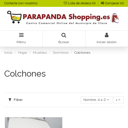
Contacte con nosotros
Lista de deseos (
0
)
Comparar (
0
)
Menu
Buscar
Iniciar sesión
Inicio
Hogar
Muebles
Dormitorio
Colchones
Colchones
Filtrar
Nombre, A a Z
1