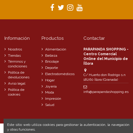
Información
Productos
Contactar
Nosotros
Alimentación
PARAPANDA SHOPPING -
Centro Comercial
Tiendas
Belleza
Online del Municipio de
Términos y
Bricolaje
Íllora
condiciones
Deporte
Política de
Electrodomésticos
C/ Huerto don Rodrigo s.n
devoluciones
18260 Íllora (Granada)
Hogar
Aviso legal
Joyería
Política de
info@parapandashopping.es
Moda
cookies
Impresión
Salud
Este sitio web utiliza cookies para gestionar la autenticación, la navegación
y otras funciones.