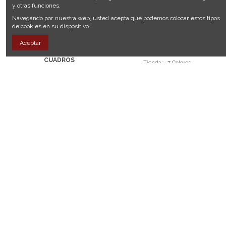
y otras funciones.
Navegando por nuestra web, usted acepta que podemos colocar estos tipos
de cookies en su dispositivo.
Aceptar
Camisas
Camisetas
CAMISAS URBAN BUTTON
CAMISETA NIÑA
CUADROS
Tienda:
7 Colores
Tienda:
ArteModa
Sudadera niña de 2 a 5 años
Camisas urban Button cuadros
Ver
Ver