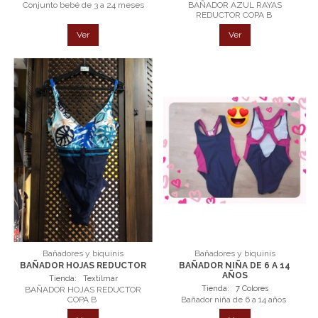
Conjunto bebé de 3 a 24 meses
BAÑADOR AZUL RAYAS
REDUCTOR COPA B
Ver
Ver
Bañadores y biquinis
Bañadores y biquinis
BAÑADOR HOJAS REDUCTOR
BAÑADOR NIÑA DE 6 A 14
AÑOS
Tienda:
Textilmar
Tienda:
7 Colores
BAÑADOR HOJAS REDUCTOR
COPA B
Bañador niña de 6 a 14 años