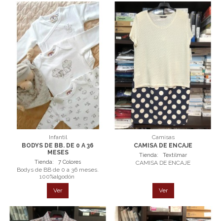
Infantil
Camisas
BODYS DE BB. DE 0 A 36
CAMISA DE ENCAJE
MESES
Tienda:
Textilmar
Tienda:
7 Colores
CAMISA DE ENCAJE
Bodys de BB de 0 a 36 meses.
100%algodón
Ver
Ver