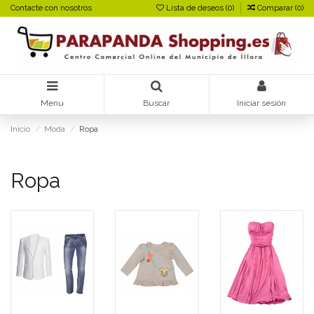
Contacte con nosotros
Lista de deseos (
0
)
Comparar (
0
)
Menu
Buscar
Iniciar sesión
Inicio
Moda
Ropa
Ropa