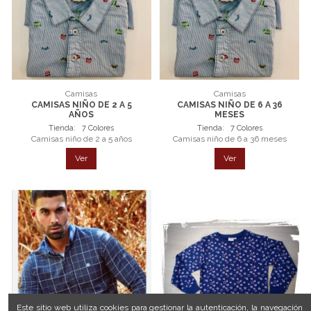
Camisas
Camisas
CAMISAS NIÑO DE 2 A 5
CAMISAS NIÑO DE 6 A 36
AÑOS
MESES
Tienda:
7 Colores
Tienda:
7 Colores
Camisas niño de 2 a 5 años
Camisas niño de 6 a 36 meses
Ver
Ver
Este sitio web utiliza cookies para gestionar la autenticación, la navegación