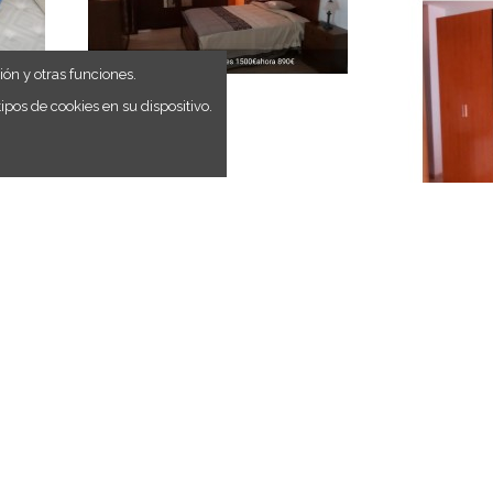
ión y otras funciones.
os de cookies en su dispositivo.
Dormitorio
D
DORMITORIO CLÁSICO. ¡PRECIO
DORMITOR
REBAJADO!
ARMARIO. 
uerma
Tienda:
Bazar Nieves
Tien
izo 100%
DORMITORIO CLÁSICO. Antes 1500€,
DORMITOR
ahora 890€
ARMARIO Ant
Ver