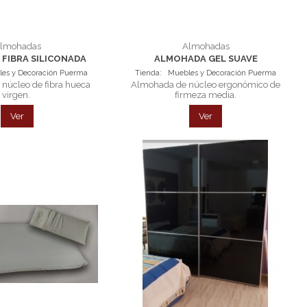
lmohadas
Almohadas
FIBRA SILICONADA
ALMOHADA GEL SUAVE
es y Decoración Puerma
Tienda:
Muebles y Decoración Puerma
núcleo de fibra hueca
Almohada de núcleo ergonómico de
virgen.
firmeza media.
Ver
Ver