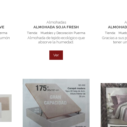
Almohadas
A
VE
ALMOHADA SOJA FRESH
ALMOHAD
uerma
Tienda:
Muebles y Decoración Puerma
Tienda:
Muebl
plumón
Almohada de tejido ecológico que
Gracias a sus 
absorve la humedad.
tener u
Ver