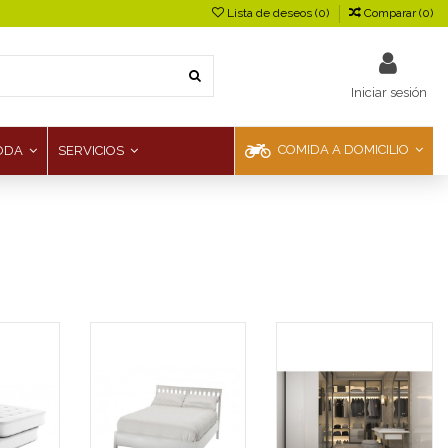
Lista de deseos (
0
)
Comparar (
0
)
Iniciar sesión
COMIDA A DOMICILIO
ODA
SERVICIOS