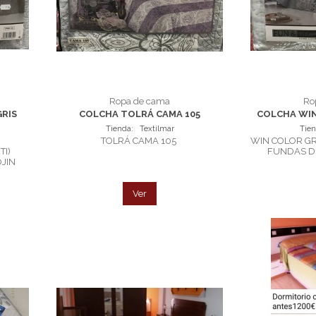
Ropa de cama
Ro
RIS
COLCHA TOLRÁ CAMA 105
COLCHA WIN
Tienda:
Textilmar
Tie
TOLRÁ CAMA 105
WIN COLOR GR
TI)
FUNDAS D
OJIN
Ver