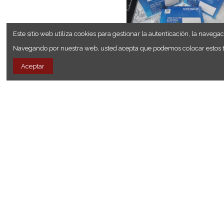
Este sitio web utiliza cookies para gestionar la autenticación, la navegac
Navegando por nuestra web, usted acepta que podemos colocar estos tip
Aceptar
Ropa de cama
CUBRECOLCHONES
Tienda:
Muebles y Decoración P
Funda de colchón elástica con r
BCI algodón ecológico.
Ver