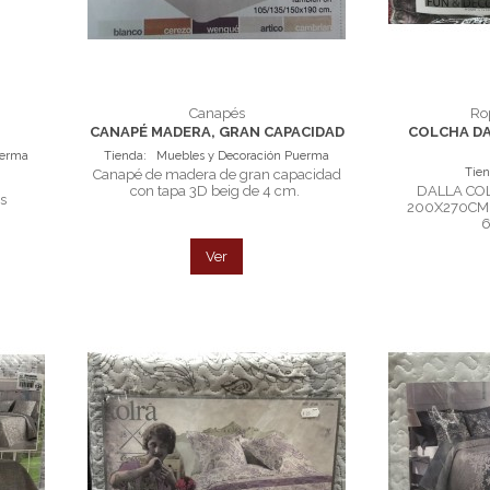
Canapés
Ro
CANAPÉ MADERA, GRAN CAPACIDAD
COLCHA D
uerma
Tienda:
Muebles y Decoración Puerma
Tie
Canapé de madera de gran capacidad
con tapa 3D beig de 4 cm.
DALLA COL
es
200X270CM 
Ver