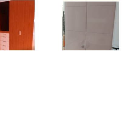
ormitorio
Dormitorio
IO COMPLETO CON
DORMITORIO LACADO CON
¡PRECIO REBAJADO!
ARMARIO. ¡PRECIO REBAJADO!
da:
Bazar Nieves
Tienda:
Bazar Nieves
IO COMPLETO CON
DORMITORIO LACADO CON ARMARIO.
es 1200€, ahora 790€
Antes 2500€, ahora 1495€
Ver
Ver