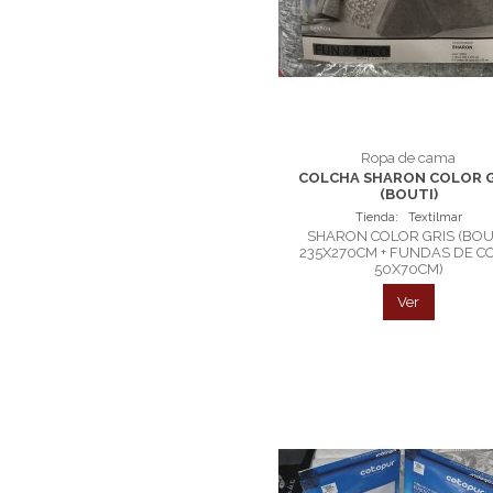
Ropa de cama
COLCHA SHARON COLOR G
(BOUTI)
Tienda:
Textilmar
SHARON COLOR GRIS (BOU
235X270CM + FUNDAS DE C
50X70CM)
Ver