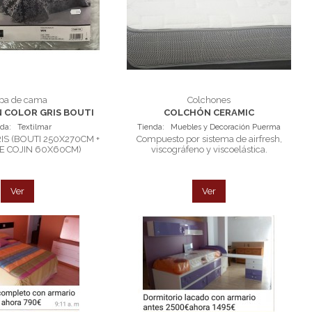
pa de cama
Colchones
 COLOR GRIS BOUTI
COLCHÓN CERAMIC
nda:
Textilmar
Tienda:
Muebles y Decoración Puerma
IS (BOUTI 250X270CM +
Compuesto por sistema de airfresh,
E COJIN 60X60CM)
viscográfeno y viscoelástica.
Ver
Ver