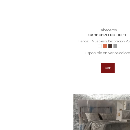
Cabeceros
CABECERO POLIPIEL
Tienda:
Muebles y Decoración P
Blanco
Petra
Chocolate
Gris
Disponible en varios color
Ver