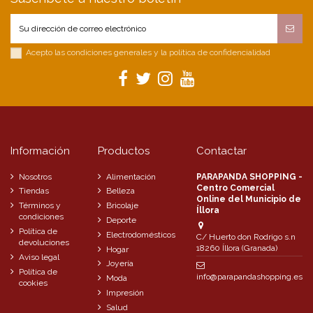
Acepto las condiciones generales y la política de confidencialidad
Información
Productos
Contactar
Nosotros
Alimentación
PARAPANDA SHOPPING -
Centro Comercial
Tiendas
Belleza
Online del Municipio de
Términos y
Bricolaje
Íllora
condiciones
Deporte
Política de
Electrodomésticos
C/ Huerto don Rodrigo s.n
devoluciones
18260 Íllora (Granada)
Hogar
Aviso legal
Joyería
Política de
info@parapandashopping.es
Moda
cookies
Impresión
Salud