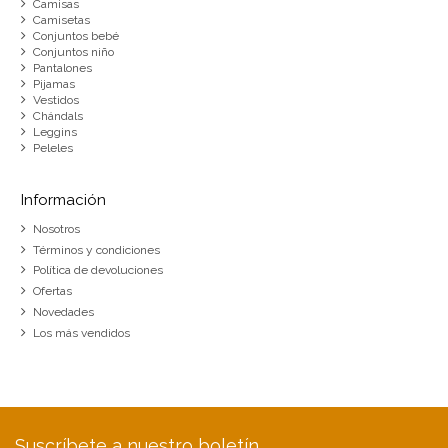
Camisas
Camisetas
Conjuntos bebé
Conjuntos niño
Pantalones
Pijamas
Vestidos
Chándals
Leggins
Peleles
Información
Nosotros
Términos y condiciones
Política de devoluciones
Ofertas
Novedades
Los más vendidos
Suscríbete a nuestro boletín