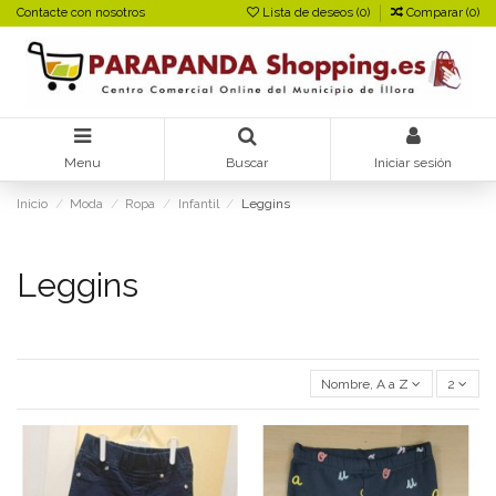
Contacte con nosotros
Lista de deseos (
0
)
Comparar (
0
)
Menu
Buscar
Iniciar sesión
Inicio
Moda
Ropa
Infantil
Leggins
Leggins
Nombre, A a Z
2