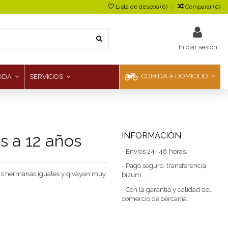
Lista de deseos (
0
)
Comparar (
0
)
Iniciar sesión
COMIDA A DOMICILIO
ODA
SERVICIOS
 a 12 años
INFORMACIÓN
- Envíos 24- 48 horas.
- Pago seguro: transferencia,
las hermanas iguales y q vayan muy
bizum...
- Con la garantía y calidad del
comercio de cercanía.