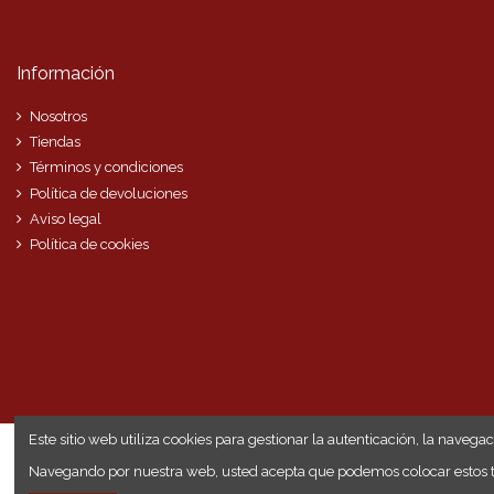
Información
Nosotros
Tiendas
Términos y condiciones
Política de devoluciones
Aviso legal
Política de cookies
Este sitio web utiliza cookies para gestionar la autenticación, la navegac
Navegando por nuestra web, usted acepta que podemos colocar estos tip
© 2020 Hispanaweb Comunicaciones