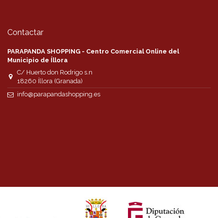
Contactar
PARAPANDA SHOPPING - Centro Comercial Online del
Municipio de Íllora
C/ Huerto don Rodrigo s.n
18260 Íllora (Granada)
info@parapandashopping.es