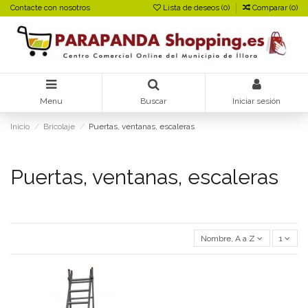
Contacte con nosotros
Lista de deseos (
0
)
Comparar (
0
)
Menu
Buscar
Iniciar sesión
Inicio
Bricolaje
Puertas, ventanas, escaleras
Puertas, ventanas, escaleras
Nombre, A a Z
1