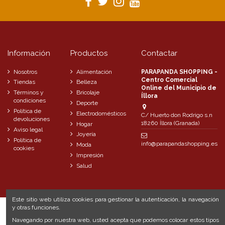
Información
Productos
Contactar
Nosotros
Alimentación
PARAPANDA SHOPPING -
Centro Comercial
Tiendas
Belleza
Online del Municipio de
Términos y
Bricolaje
Íllora
condiciones
Deporte
Política de
Electrodomésticos
C/ Huerto don Rodrigo s.n
devoluciones
18260 Íllora (Granada)
Hogar
Aviso legal
Joyería
Política de
info@parapandashopping.es
Moda
cookies
Impresión
Salud
Este sitio web utiliza cookies para gestionar la autenticación, la navegación
y otras funciones.
Navegando por nuestra web, usted acepta que podemos colocar estos tipos