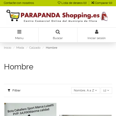
Contacte con nosotros
Lista de deseos (
0
)
Comparar (
0
)
Menu
Buscar
Iniciar sesión
Inicio
Moda
Calzado
Hombre
Hombre
Filtrar
Nombre, A a Z
12