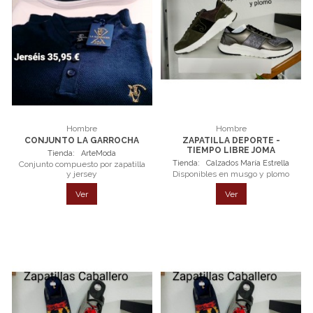
Hombre
Hombre
CONJUNTO LA GARROCHA
ZAPATILLA DEPORTE -
TIEMPO LIBRE JOMA
Tienda:
ArteModa
Tienda:
Calzados María Estrella
Conjunto compuesto por zapatilla
y jersey
Disponibles en musgo y plomo
Ver
Ver