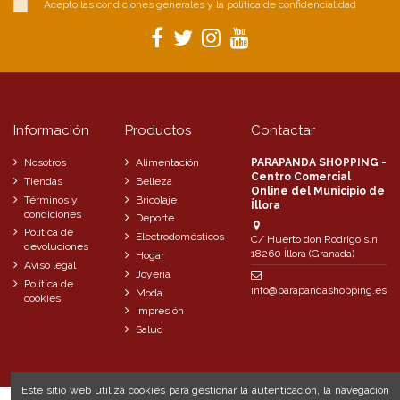
Acepto las condiciones generales y la política de confidencialidad
Información
Productos
Contactar
Nosotros
Alimentación
PARAPANDA SHOPPING -
Centro Comercial
Tiendas
Belleza
Online del Municipio de
Términos y
Bricolaje
Íllora
condiciones
Deporte
Política de
Electrodomésticos
C/ Huerto don Rodrigo s.n
devoluciones
18260 Íllora (Granada)
Hogar
Aviso legal
Joyería
Política de
info@parapandashopping.es
Moda
cookies
Impresión
Salud
Este sitio web utiliza cookies para gestionar la autenticación, la navegación