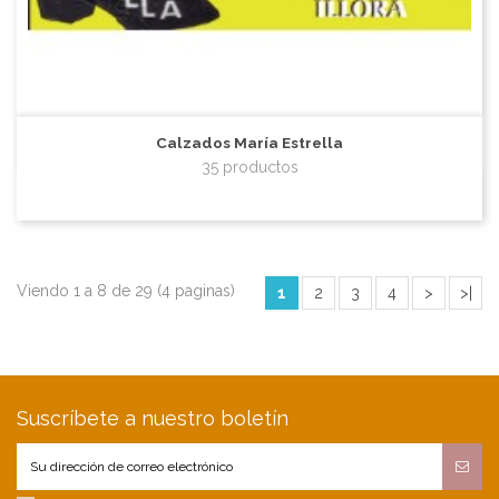
Calzados María Estrella
35 productos
Viendo 1 a 8 de 29 (4 paginas)
1
2
3
4
>
>|
Suscríbete a nuestro boletín