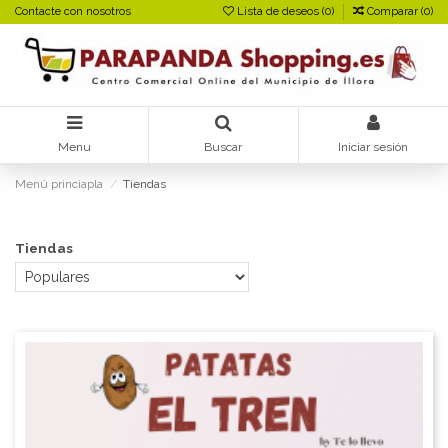
Contacte con nosotros
Lista de deseos (
0
)
Comparar (
0
)
Menu
Buscar
Iniciar sesión
Menú princiapla
Tiendas
Tiendas