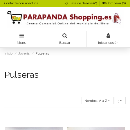
Contacte con nosotros
Lista de deseos (
0
)
Comparar (
0
)
Menu
Buscar
Iniciar sesión
Inicio
Joyería
Pulseras
Pulseras
Nombre, A a Z
5