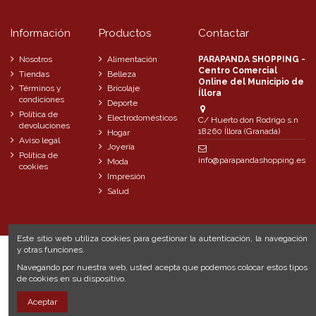
Información
Productos
Contactar
Nosotros
Alimentación
PARAPANDA SHOPPING -
Centro Comercial
Tiendas
Belleza
Online del Municipio de
Términos y
Bricolaje
Íllora
condiciones
Deporte
Política de
Electrodomésticos
C/ Huerto don Rodrigo s.n
devoluciones
18260 Íllora (Granada)
Hogar
Aviso legal
Joyería
Política de
info@parapandashopping.es
Moda
cookies
Impresión
Salud
Este sitio web utiliza cookies para gestionar la autenticación, la navegación
y otras funciones.
Navegando por nuestra web, usted acepta que podemos colocar estos tipos
de cookies en su dispositivo.
Aceptar
© 2020 Hispanaweb Comunicaciones