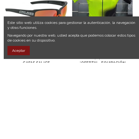
Este sitio web utiliza cookies para gestionar la autenticación, la navegación
y otras funciones.
Navegando por nuestra web, usted acepta que podemos colocar estos tipos
de cookies en su dispositivo.
Aceptar
Accesorios ciclista
Equipaciones
GAFAS SALICE
¡OFERTA! - EQUIPACIÓN
CYCLO TRAVEL
Tienda:
Cyclotravel
Tienda:
Cyclotravel
Disponibles en varios colores.
Su precio es 112 €. Aprovecha
nuestra oferta de 28 € de
descuento
Ver
Ver