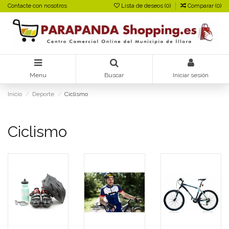
Contacte con nosotros
Lista de deseos (
0
)
Comparar (
0
)
Menu
Buscar
Iniciar sesión
Inicio
Deporte
Ciclismo
Ciclismo