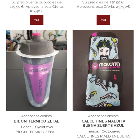
Su precio venta público es de
Su precio es de 279,90€.
249,90€. Aprovecha esta Oferta:
Aprovecha esta Oferta: 237,90€
187,40€
Ver
Ver
Accesorios ciclista
Accesorios ciclista
BIDÓN TERMICO ZEFAL
CALCETINES MALDITA
BUENA SUERTE AZUL
Tienda:
Cyclotravel
Tienda:
Cyclotravel
BIDÓN TERMICO ZEFAL
CALCETINES MALDITA BUENA