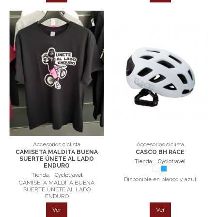
Accesorios ciclista
Accesorios ciclista
CAMISETA MALDITA BUENA
CASCO BH RACE
SUERTE ÚNETE AL LADO
Tienda:
Cyclotravel
ENDURO
Blanco
Azul
Tienda:
Cyclotravel
Disponible en blanco y azul
CAMISETA MALDITA BUENA
SUERTE ÚNETE AL LADO
ENDURO
Ver
Ver