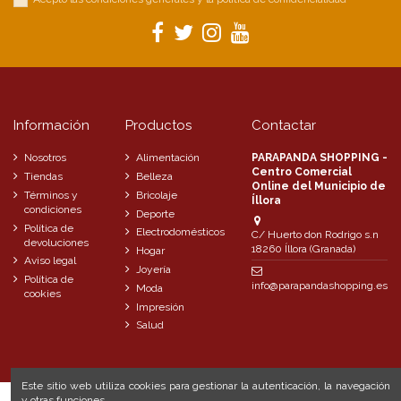
Información
Productos
Contactar
Nosotros
Alimentación
PARAPANDA SHOPPING -
Centro Comercial
Tiendas
Belleza
Online del Municipio de
Términos y
Bricolaje
Íllora
condiciones
Deporte
Política de
Electrodomésticos
C/ Huerto don Rodrigo s.n
devoluciones
18260 Íllora (Granada)
Hogar
Aviso legal
Joyería
Política de
info@parapandashopping.es
Moda
cookies
Impresión
Salud
Este sitio web utiliza cookies para gestionar la autenticación, la navegación
y otras funciones.