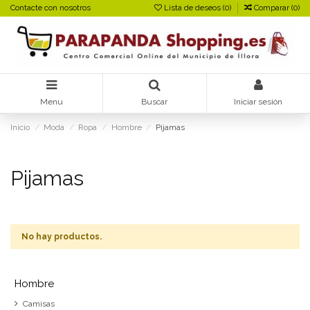
Contacte con nosotros
Lista de deseos (
0
)
Comparar (
0
)
Menu
Buscar
Iniciar sesión
Inicio
Moda
Ropa
Hombre
Pijamas
Pijamas
No hay productos.
Hombre
Camisas