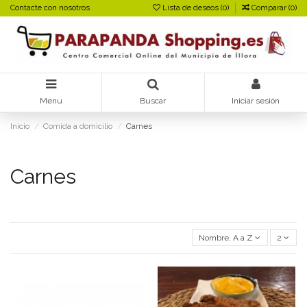
Contacte con nosotros
Lista de deseos (
0
)
Comparar (
0
)
Menu
Buscar
Iniciar sesión
Inicio
Comida a domicilio
Carnes
Carnes
Nombre, A a Z
2