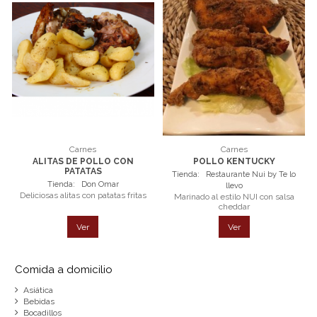
Carnes
Carnes
ALITAS DE POLLO CON
POLLO KENTUCKY
PATATAS
Tienda:
Restaurante Nui by Te lo
Tienda:
Don Omar
llevo
Deliciosas alitas con patatas fritas
Marinado al estilo NUI con salsa
cheddar
Ver
Ver
Comida a domicilio
Asiática
Bebidas
Bocadillos