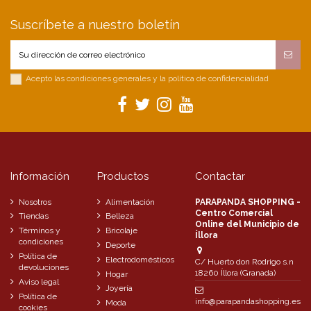
Suscríbete a nuestro boletín
Acepto las condiciones generales y la política de confidencialidad
Información
Productos
Contactar
Nosotros
Alimentación
PARAPANDA SHOPPING -
Centro Comercial
Tiendas
Belleza
Online del Municipio de
Términos y
Bricolaje
Íllora
condiciones
Deporte
Política de
Electrodomésticos
C/ Huerto don Rodrigo s.n
devoluciones
18260 Íllora (Granada)
Hogar
Aviso legal
Joyería
Política de
info@parapandashopping.es
Moda
cookies