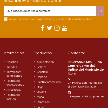
Suscríbete a nuestro boletín
Acepto las condiciones generales y la política de confidencialidad
Información
Productos
Contactar
Nosotros
Alimentación
PARAPANDA SHOPPING -
Centro Comercial
Tiendas
Belleza
Online del Municipio de
Términos y
Bricolaje
Íllora
condiciones
Deporte
Política de
Electrodomésticos
C/ Huerto don Rodrigo s.n
devoluciones
18260 Íllora (Granada)
Hogar
Aviso legal
Joyería
Política de
info@parapandashopping.es
Moda
cookies
Impresión
Salud