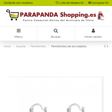
Contacte con nosotros
Lista de deseos (
0
)
Comparar (
0
)
Menu
Buscar
Iniciar sesión
Inicio
Joyería
Pendientes
Pendientes de aro calados